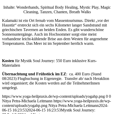
Inhalte: Wonderhands, Spiritual Body Healing, Mystic Play, Magic
Cleaning, Tanzen, Chanten, Breath Walks
Kalamaki ist ein Ort fernab vom Massentourismus. Direkt „vor der
Haustür“ erstreckt sich ein sechs Kilometer langer Sandstrand mit
griechischen Tavernen an beiden Enden. Es gibt wunderschöne
Sonnenuntergänge. Auch im Hochsommer sorgt eine meist
vorhandene leicht-kühlende Brise aus dem Westen für angenehme
Temperaturen. Das Meer ist im September herrlich warm.
Kosten
für Mystik Soul Journey: 550 Euro inklusive Kurs-
Materialien
Übernachtung und Frühstück im EZ
: ca. 400 Euro (Stand
08/2023) Flugbuchung in Eigenregie. Transfer ab/ nach Heraklion
wird organisiert; die Kosten werden auf die TeilnehmerInnen
umgelegt.
https://www.yoga-heilpraxis.de/wp-content/uploads/yogahp.png
0
0
Nitya Petra-Michaela Leitmann
https://www.yoga-heilpraxis.de/wp-
content/uploads/yogahp.png
Nitya Petra-Michaela Leitmann
2024-
06-15 16:23:53
2024-06-15 16:23:53
Mystik Soul Journey: