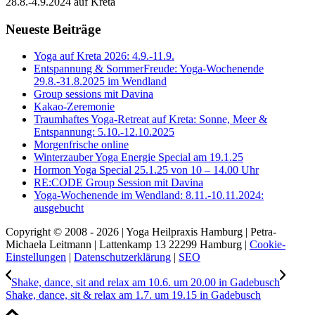
28.8.-4.9.2024 auf Kreta
Neueste Beiträge
Yoga auf Kreta 2026: 4.9.-11.9.
Entspannung & SommerFreude: Yoga-Wochenende
29.8.-31.8.2025 im Wendland
Group sessions mit Davina
Kakao-Zeremonie
Traumhaftes Yoga-Retreat auf Kreta: Sonne, Meer &
Entspannung: 5.10.-12.10.2025
Morgenfrische online
Winterzauber Yoga Energie Special am 19.1.25
Hormon Yoga Special 25.1.25 von 10 – 14.00 Uhr
RE:CODE Group Session mit Davina
Yoga-Wochenende im Wendland: 8.11.-10.11.2024:
ausgebucht
Copyright © 2008 - 2026 | Yoga Heilpraxis Hamburg | Petra-
Michaela Leitmann | Lattenkamp 13 22299 Hamburg |
Cookie-
Einstellungen
|
Datenschutzerklärung
|
SEO
Shake, dance, sit and relax am 10.6. um 20.00 in Gadebusch
Shake, dance, sit & relax am 1.7. um 19.15 in Gadebusch