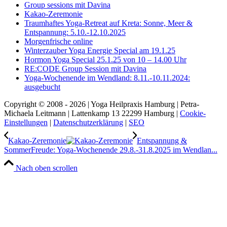
Group sessions mit Davina
Kakao-Zeremonie
Traumhaftes Yoga-Retreat auf Kreta: Sonne, Meer &
Entspannung: 5.10.-12.10.2025
Morgenfrische online
Winterzauber Yoga Energie Special am 19.1.25
Hormon Yoga Special 25.1.25 von 10 – 14.00 Uhr
RE:CODE Group Session mit Davina
Yoga-Wochenende im Wendland: 8.11.-10.11.2024:
ausgebucht
Copyright © 2008 - 2026 | Yoga Heilpraxis Hamburg | Petra-
Michaela Leitmann | Lattenkamp 13 22299 Hamburg |
Cookie-
Einstellungen
|
Datenschutzerklärung
|
SEO
Kakao-Zeremonie
Entspannung &
SommerFreude: Yoga-Wochenende 29.8.-31.8.2025 im Wendlan...
Nach oben scrollen