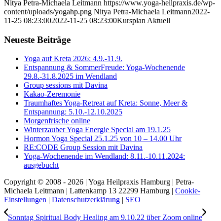
Nitya Petra-Michaela Leitmann
https://www.yoga-heilpraxis.de/wp-
content/uploads/yogahp.png
Nitya Petra-Michaela Leitmann
2022-
11-25 08:23:00
2022-11-25 08:23:00
Kursplan Aktuell
Neueste Beiträge
Yoga auf Kreta 2026: 4.9.-11.9.
Entspannung & SommerFreude: Yoga-Wochenende
29.8.-31.8.2025 im Wendland
Group sessions mit Davina
Kakao-Zeremonie
Traumhaftes Yoga-Retreat auf Kreta: Sonne, Meer &
Entspannung: 5.10.-12.10.2025
Morgenfrische online
Winterzauber Yoga Energie Special am 19.1.25
Hormon Yoga Special 25.1.25 von 10 – 14.00 Uhr
RE:CODE Group Session mit Davina
Yoga-Wochenende im Wendland: 8.11.-10.11.2024:
ausgebucht
Copyright © 2008 - 2026 | Yoga Heilpraxis Hamburg | Petra-
Michaela Leitmann | Lattenkamp 13 22299 Hamburg |
Cookie-
Einstellungen
|
Datenschutzerklärung
|
SEO
Sonntag Spiritual Body Healing am 9.10.22 über Zoom online