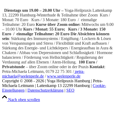
Dienstags um 19.00 – 20.00 Uhr –
Yoga-Heilpraxis Lattenkamp
13, 22299 Hamburg-Winterhude & Teilnahme über Zoom
Kurs /
Monat: 70 Euro Kurs / 3 Monate: 180 Euro / einmalige
Teilnahme: 20 Euro
Kurse über Zoom online:
Mittwochs um 9.00
– 10.00 Uhr
Kurs / Monat: 55 Euro; Kurs / 3 Monate: 150
Euro / einmalige Teilnahme: 20 Euro
Die Absichten können
sein
: Stärkung des Immunsystems / Entgiftung / Lockern & Lösen
von Verspannungen und Stress / Flexibilität und Kraft aufbauen /
Stärkung des Energie- und Lichtkörpers / Energieaufbau in Aura &
Chakren / Abbau von Depressionen und Schlaflosigkeit / Hormone
balancieren / Förderung von Hellsichtigkeit / Regulierung der
Verdauung auf allen Ebenen / Atem-Heilung.
100 Euro /
Privatstunde
– über Zoom online oder in der Praxis
Kontakt
:
Petra-Michaela Leitmann, 0179 22 75 301 /
petra-
michaela@seelenperle.de
/
www.seelenperle.de
Copyright © 2008 - 2026 | Yoga Heilpraxis Hamburg | Petra-
Michaela Leitmann | Lattenkamp 13 22299 Hamburg |
Cookie-
Einstellungen
|
Datenschutzerklärung
|
SEO
Nach oben scrollen