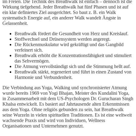
im Freien. Die Technik des Breathwalk ist einfach – dennoch ist die
Wirkung tiefgehend. Jeder Breathwalk hat fünf Phasen und ist auf
ein klar definiertes Ziel ausgerichtet. So baut z. B. ein Walk
systematisch Energie auf, ein anderer Walk wandelt Ängste in
Gelassenheit.
Breathwalk fördert die Gesundheit von Herz und Kreislauf.
Stoffwechsel und Drüsensystem werden angeregt.
Die Rückenmuskulatur wird gekräftigt und das Gangbild
verfeinert sich.
Breathwalk erhöht die Konzentrationsfähigkeit und stimuliert
das Sehvermögen.
Die Atmung vervollständigt sich und die Stimmung hellt auf.
Breathwalk stärkt, regeneriert und führt in einen Zustand von
Harmonie und Verbundenheit.
Die Verbindung aus Yoga, Walking und synchronisierter Atmung
wurde bereits 1969 von Yogi Bhajan, Meister des Kundalini Yoga,
in Zusammenarbeit mit dem US-Psychologen Dr. Gurucharan Singh
Khalsa entwickelt. Es basiert auf Jahrtausende alten Erkenntnissen
aus dem Yoga. Ohne religiös gebunden zu sein, hat Breathwalk
seine Wurzeln in vielen spirituellen Traditionen. Es ist eine weltweit
wachsende Praxis und wird von Individuen, Wellness
Organisationen und Unternehmen genutzt.